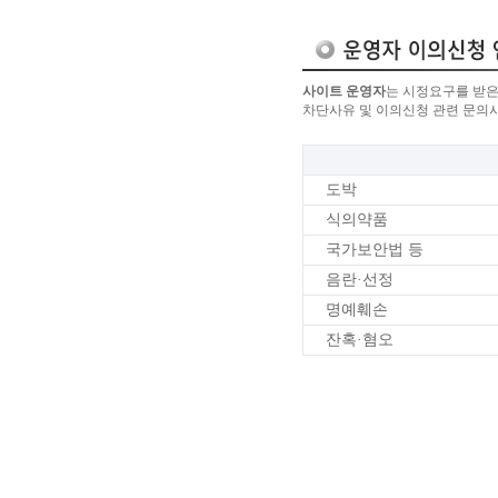
사이트 운영자
는 시정요구를 받은
차단사유 및 이의신청 관련 문의
도박
식의약품
국가보안법 등
음란·선정
명예훼손
잔혹·혐오