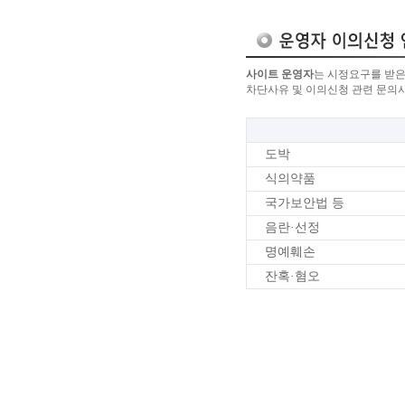
사이트 운영자
는 시정요구를 받은
차단사유 및 이의신청 관련 문의
도박
식의약품
국가보안법 등
음란·선정
명예훼손
잔혹·혐오